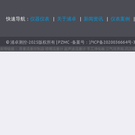
快速导航：
仪器仪表
关于浦卓
新闻资讯
仪表案例
|
|
|
© 浦卓测控-2025版权所有 | PZMC -备案号：
沪ICP备2020036664号-
友情链接：
质量流量控制器
喷嘴流量计
超声波流量计
手工净化板
三气培养箱
武汉