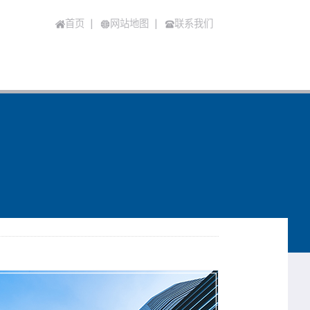
首页
|
网站地图
|
联系我们
DC 等），以提供给指示报警仪、记录仪、调节器等二次仪表进行测量、指示和过程调节，官网www.puzhuo.com.cn。
试的高新人才，致力于为各行业提供满意的变送器、流量计等工控产品及定制化成套系统。
业主流产品，品质保障。 您需要的，我们都有。
表行业现状及发展。
控制器、雷达物位计、液位计等工控产品，在各行各业应用较广。如：造纸、电力、石油、化工等较为常见！
计、质量流量计、质量流量控制器、热式气体质量流量计、涡街流量计、雷达物位计、雷达液位计等系列工控产品销售及服务，欢迎咨询！