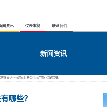
新闻资讯
仪表案例
联系我们
压力变送器是一类将压力转变为气动信号或电动信号进行控制和远传的设备。它可将测压元件传感器感知到的气体、液体等物理压力参数转化为标准的电信号（如 4~20mA
公司以流量仪表、压力仪表、液位仪表、温度仪表为主导产品，以市场需求为发展导向，以不断研究并生产新型自动化仪表为己任，配备长期从事自动化控制研究的设计、研制、安装调
上海浦卓测控技术有限公司，主要生产并供应不同类型的温度仪表、压力仪表、流量仪表、液位仪、雷达仪表等工控行
浦卓测控一直致力于仪器仪表供应服务行业，对仪器仪表行业新闻资讯具有较高敏锐度，实时为您发布行业新闻动向，让您了解仪器仪
浦卓测控作为仪器仪表供应厂家服务商，所供应的压力变送器、温度变送器、流量计开关、质量流量
浦卓测控提供压力变送器、差压变送器、绝对压力变送器、温度变送器、热电阻、热电偶、液位变送器、超声波液位计、液位开关、液位控制器、电磁流量
新闻资讯
超声波雷达物位液位计开关供应厂家
>>
新闻资讯
法有哪些？