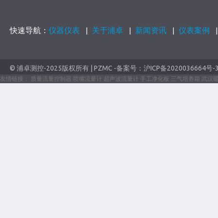
快速导航：
仪器仪表
关于浦卓
新闻资讯
仪表案例
|
|
|
© 浦卓测控-2025版权所有 | PZMC -备案号：
沪ICP备2020036664号-
友情链接：
质量流量控制器
喷嘴流量计
超声波流量计
手工净化板
三气培养箱
武汉