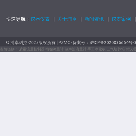
快速导航：
仪器仪表
关于浦卓
新闻资讯
仪表案例
|
|
|
© 浦卓测控-2025版权所有 | PZMC -备案号：
沪ICP备2020036664号-
友情链接：
质量流量控制器
喷嘴流量计
超声波流量计
手工净化板
三气培养箱
武汉